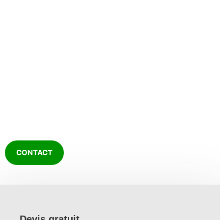
Travaux d'entretien d'extérieur à Saint-
Mars-du-Désert
CULTURE PAYSAGE
depuis 2005
CONTACT
Devis gratuit