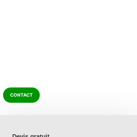
Travaux d'entretien d'extérieur à
Thouaré-sur-Loire
CULTURE PAYSAGE
depuis 2005
CONTACT
Devis gratuit